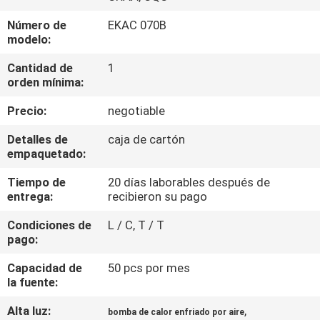
Número de
EKAC 070B
CONTROL
modelo:
DE
Cantidad de
1
CALIDAD
orden mínima:
Precio:
negotiable
ÉNTRENOS
Detalles de
caja de cartón
EN
empaquetado:
CONTACTO
Tiempo de
20 días laborables después de
entrega:
recibieron su pago
CON
Condiciones de
L / C, T / T
pago:
PIDA
UNA
Capacidad de
50 pcs por mes
la fuente:
CITA
Alta luz:
,
bomba de calor enfriado por aire