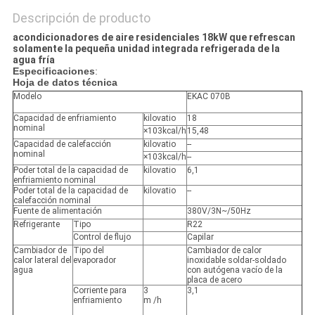
Descripción de producto
acondicionadores de aire residenciales 18kW que refrescan
solamente la pequeña unidad integrada refrigerada de la
agua fría
Especificaciones
:
Hoja de datos técnica
Modelo
EKAC 070B
Capacidad de enfriamiento
kilovatio
18
nominal
×103kcal/h
15,48
Capacidad de calefacción
kilovatio
--
nominal
×103kcal/h
--
Poder total de la capacidad de
kilovatio
6,1
enfriamiento nominal
Poder total de la capacidad de
kilovatio
--
calefacción nominal
Fuente de alimentación
380V/3N~/50Hz
Refrigerante
Tipo
R22
Control de flujo
Capilar
Cambiador de
Tipo del
Cambiador de calor
calor lateral del
evaporador
inoxidable soldar-soldado
agua
con autógena vacío de la
placa de acero
Corriente para
3
3,1
enfriamiento
m /h