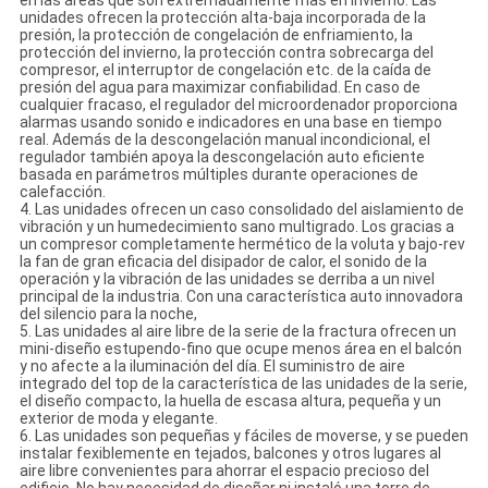
en las áreas que son extremadamente frías en invierno. Las
unidades ofrecen la protección alta-baja incorporada de la
presión, la protección de congelación de enfriamiento, la
protección del invierno, la protección contra sobrecarga del
compresor, el interruptor de congelación etc. de la caída de
presión del agua para maximizar confiabilidad. En caso de
cualquier fracaso, el regulador del microordenador proporciona
alarmas usando sonido e indicadores en una base en tiempo
real. Además de la descongelación manual incondicional, el
regulador también apoya la descongelación auto eficiente
basada en parámetros múltiples durante operaciones de
calefacción.
4. Las unidades ofrecen un caso consolidado del aislamiento de
vibración y un humedecimiento sano multigrado. Los gracias a
un compresor completamente hermético de la voluta y bajo-rev
la fan de gran eficacia del disipador de calor, el sonido de la
operación y la vibración de las unidades se derriba a un nivel
principal de la industria. Con una característica auto innovadora
del silencio para la noche,
5. Las unidades al aire libre de la serie de la fractura ofrecen un
mini-diseño estupendo-fino que ocupe menos área en el balcón
y no afecte a la iluminación del día. El suministro de aire
integrado del top de la característica de las unidades de la serie,
el diseño compacto, la huella de escasa altura, pequeña y un
exterior de moda y elegante.
6. Las unidades son pequeñas y fáciles de moverse, y se pueden
instalar fexiblemente en tejados, balcones y otros lugares al
aire libre convenientes para ahorrar el espacio precioso del