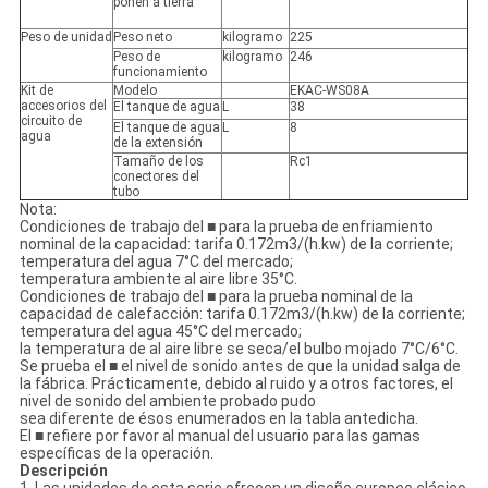
ponen a tierra
Peso de unidad
Peso neto
kilogramo
225
Peso de
kilogramo
246
funcionamiento
Kit de
Modelo
EKAC-WS08A
accesorios del
El tanque de agua
L
38
circuito de
El tanque de agua
L
8
agua
de la extensión
Tamaño de los
Rc1
conectores del
tubo
Nota:
Condiciones de trabajo del ■ para la prueba de enfriamiento
nominal de la capacidad: tarifa 0.172m3/(h.kw) de la corriente;
temperatura del agua 7°C del mercado;
temperatura ambiente al aire libre 35°C.
Condiciones de trabajo del ■ para la prueba nominal de la
capacidad de calefacción: tarifa 0.172m3/(h.kw) de la corriente;
temperatura del agua 45°C del mercado;
la temperatura de al aire libre se seca/el bulbo mojado 7°C/6°C.
Se prueba el ■ el nivel de sonido antes de que la unidad salga de
la fábrica. Prácticamente, debido al ruido y a otros factores, el
nivel de sonido del ambiente probado pudo
sea diferente de ésos enumerados en la tabla antedicha.
El ■ refiere por favor al manual del usuario para las gamas
específicas de la operación.
Descripción