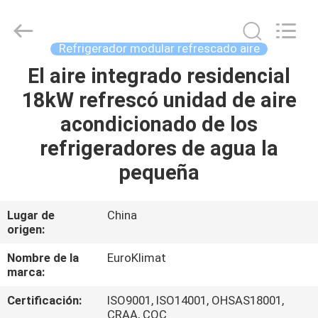
modular
refrescado
aire
Proveedor.
Copyright
Refrigerador modular refrescado aire
©
2015
-
El aire integrado residencial
HOGAR
2025
ekhvacsystems.com.
18kW refrescó unidad de aire
All
Rights
Reserved.
PRODUCTOS
acondicionado de los
refrigeradores de agua la
SOBRE
pequeña
NOSOTROS
Lugar de
China
origen:
VIAJE
DE
Nombre de la
EuroKlimat
marca:
LA
Certificación:
ISO9001, ISO14001, OHSAS18001,
FÁBRICA
CRAA, CQC