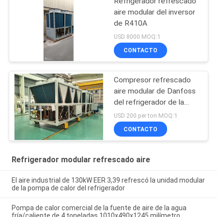
Refrigerador refrescado
aire modular del inversor
de R410A
USD 8000 MOQ:1
CONTACTO
Compresor refrescado
aire modular de Danfoss
del refrigerador de la
voluta de R410A 345kW
USD 200 per ton MOQ:1
CONTACTO
Refrigerador modular refrescado aire
El aire industrial de 130kW EER 3,39 refrescó la unidad modular
de la pompa de calor del refrigerador
Pompa de calor comercial de la fuente de aire de la agua
fría/caliente de 4 toneladas 1010x490x1245 milímetro