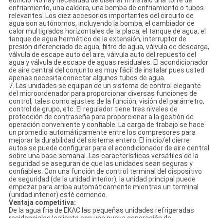
edificio. No hay necesidad de diseñar ni instaló una torre de
enfriamiento, una caldera, una bomba de enfriamiento o tubos
relevantes. Los diez accesorios importantes del circuito de
agua son autónomos, incluyendo la bomba, el cambiador de
calor multigrados horizontales de la placa, el tanque de agua, el
tanque de agua hermético de la extensión, interruptor de
presión diferenciado de agua, filtro de agua, válvula de descarga,
válvula de escape auto del aire, válvula auto del repuesto del
agua y válvula de escape de aguas residuales. El acondicionador
de aire central del conjunto es muy fácil de instalar pues usted
apenas necesita conectar algunos tubos de agua.
7. Las unidades se equipan de un sistema de control elegante
del microordenador para proporcionar diversas funciones de
control, tales como ajustes de la función, visión del parámetro,
control de grupo, etc. El regulador tiene tres niveles de
protección de contraseña para proporcionar a la gestión de
operación conveniente y confiable. La carga de trabajo se hace
un promedio automáticamente entre los compresores para
mejorar la durabilidad del sistema entero. El inicio/el cierre
autos se puede configurar para el acondicionador de aire central
sobre una base semanal. Las características versátiles de la
seguridad se aseguran de que las unidades sean seguras y
confiables. Con una función de control terminal del dispositivo
de seguridad (de la unidad interior), la unidad principal puede
empezar para arriba automáticamente mientras un terminal
(unidad interior) esté corriendo.
Ventaja competitiva:
De la agua fría de EKAC las pequeñas unidades refrigeradas