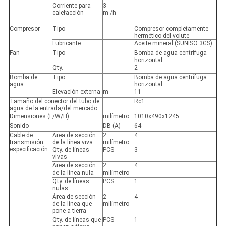
Corriente para
3
--
calefacción
m /h
Compresor
Tipo
Compresor completamente
hermético del volute
Lubricante
Aceite mineral (SUNISO 3GS)
Fan
Tipo
Bomba de agua centrífuga
horizontal
Qty.
2
Bomba de
Tipo
Bomba de agua centrífuga
agua
horizontal
Elevación externa
m
11
Tamaño del conector del tubo de
Rc1
agua de la entrada/del mercado
Dimensiones (L/W/H)
milímetro
1010x490x1245
Sonido
DB (A)
64
Cable de
Área de sección
2
4
transmisión
de la línea viva
milímetro
especificación
Qty. de líneas
PCS
3
vivas
Área de sección
2
4
de la línea nula
milímetro
Qty. de líneas
PCS
1
nulas
Área de sección
2
4
de la línea que
milímetro
pone a tierra
Qty. de líneas que
PCS
1