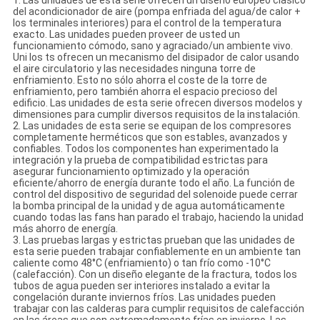
1. Las unidades de esta serie ofrecen un diseño europeo clásico
del acondicionador de aire (pompa enfriada del agua/de calor +
los terminales interiores) para el control de la temperatura
exacto. Las unidades pueden proveer de usted un
funcionamiento cómodo, sano y agraciado/un ambiente vivo.
Uni los ts ofrecen un mecanismo del disipador de calor usando
el aire circulatorio y las necesidades ninguna torre de
enfriamiento. Esto no sólo ahorra el coste de la torre de
enfriamiento, pero también ahorra el espacio precioso del
edificio. Las unidades de esta serie ofrecen diversos modelos y
dimensiones para cumplir diversos requisitos de la instalación.
2. Las unidades de esta serie se equipan de los compresores
completamente herméticos que son estables, avanzados y
confiables. Todos los componentes han experimentado la
integración y la prueba de compatibilidad estrictas para
asegurar funcionamiento optimizado y la operación
eficiente/ahorro de energía durante todo el año. La función de
control del dispositivo de seguridad del solenoide puede cerrar
la bomba principal de la unidad y de agua automáticamente
cuando todas las fans han parado el trabajo, haciendo la unidad
más ahorro de energía.
3. Las pruebas largas y estrictas prueban que las unidades de
esta serie pueden trabajar confiablemente en un ambiente tan
caliente como 48°C (enfriamiento) o tan frío como -10°C
(calefacción). Con un diseño elegante de la fractura, todos los
tubos de agua pueden ser interiores instalado a evitar la
congelación durante inviernos fríos. Las unidades pueden
trabajar con las calderas para cumplir requisitos de calefacción