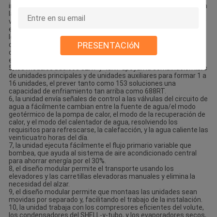
instalada en un espacio al aire libre tal como terraza y tejado sin
la necesidad de un cuarto dedicado. La unidad entrega un ciclo
vital largo y corre para de largo. Las unidades se pueden instalar
en lotes según progreso del proyecto. Un circuito de agua que
los trabajos en modos múltiples ahorran la inversión en otros
PRESENTACIóN
dispositivos tales como dispositivos de la fuente de la
calefacción y de la agua caliente, de tal modo ahorrando la
energía.
5, los módulos básicos 32RT y 43RT apoyan la combinación libre
de unidades principales y de unidades auxiliares para formar 1 a
16 unidades, el prever tanto como 153 soluciones una
capacidad de enfriamiento tan arriba como 688RT.
6, la unidad envía señales de control a las válvulas del circuito de
agua a fácilmente cambian entre la fuente de agua/el modo
geotérmico de la pompa de calor, el modo de la recuperación de
calor, y el modo del calentador de agua, resolviendo los
requisitos para refrescarse, la calefacción, y la agua caliente las
veinticuatro horas del día.
7, la unidad ejecuta fácilmente el flujo primario variable que
bombea, que ayuda al sistema de aire acondicionado central
para ahorrar energía por el 30%.
8, el diseño modular permite el transporte usando los
elevadores y las carretillas elevadoras manuales y elimina la
necesidad del alzar.
9, el diseño modular permite que montaas las unidades sean
movidas por separado y, facilitando el trabajo de la instalación.
10, la unidad trabaja con los compresores eficientes del volute,
los condensadores del SHELL-y-tubo, y los evaporadores secos,