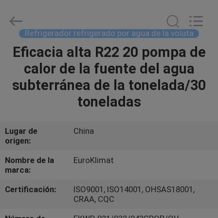
modular
refrescado
aire
Proveedor.
Copyright
Refrigerador refrigerado por agua de la voluta
©
2015
-
Eficacia alta R22 20 pompa de
HOGAR
2023
ekhvacsystems.com.
calor de la fuente del agua
All
Rights
Reserved.
PRODUCTOS
subterránea de la tonelada/30
toneladas
SOBRE
NOSOTROS
Lugar de
China
origen:
VIAJE
Nombre de la
EuroKlimat
marca:
DE
Certificación:
ISO9001, ISO14001, OHSAS18001,
LA
CRAA, CQC
FÁBRICA