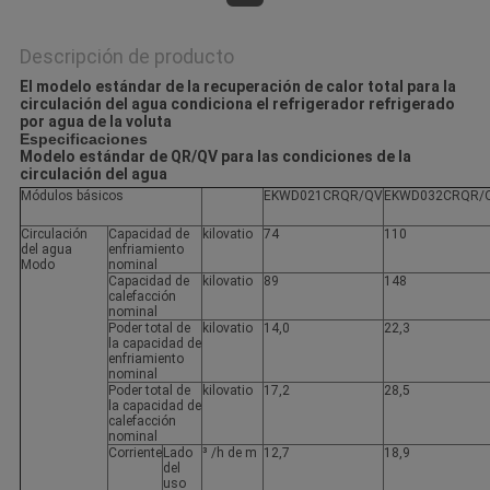
Descripción de producto
El modelo estándar de la recuperación de calor total para la
circulación del agua condiciona el refrigerador refrigerado
por agua de la voluta
Especificaciones
Modelo estándar de QR/QV para las condiciones de la
circulación del agua
Módulos básicos
EKWD021CRQR/QV
EKWD032CRQR/
Circulación
Capacidad de
kilovatio
74
110
del agua
enfriamiento
Modo
nominal
Capacidad de
kilovatio
89
148
calefacción
nominal
Poder total de
kilovatio
14,0
22,3
la capacidad de
enfriamiento
nominal
Poder total de
kilovatio
17,2
28,5
la capacidad de
calefacción
nominal
Corriente
Lado
³ /h de m
12,7
18,9
del
uso