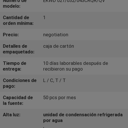
Número de
EKWD 021/032/043CRQR/QV
modelo:
CONTROL
Cantidad de
1
DE
orden mínima:
CALIDAD
Precio:
negotiation
Detalles de
caja de cartón
ÉNTRENOS
empaquetado:
EN
Tiempo de
10 días laborables después de
entrega:
recibieron su pago
CONTACTO
CON
Condiciones de
L / C, T / T
pago:
PIDA
Capacidad de
50 pcs por mes
la fuente:
UNA
Alta luz:
unidad de condensación refrigerada
CITA
por agua
,