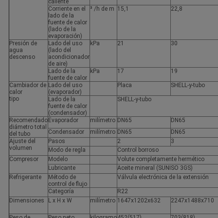
caliente
Corriente en el
³ /h de m
15,1
22,8
lado de la
fuente de calor
(lado de la
evaporación)
Presión de
Lado del uso
kPa
21
30
agua
(lado del
descenso
acondicionador
de aire)
Lado de la
kPa
17
19
fuente de calor
Cambiador de
Lado del uso
Placa
SHELL-y-tubo
calor
(evaporador)
tipo
Lado de la
SHELL-y-tubo
fuente de calor
(condensador)
Recomendado
Evaporador
milímetro
DN65
DN65
diámetro total
Condensador
milímetro
DN65
DN65
del tubo
Ajuste del
Pasos
2
3
volumen
Modo de regla
Control borroso
Compresor
Modelo
Volute completamente hermético
Lubricante
Aceite mineral (SUNISO 3GS)
Refrigerante
Método de
Válvula electrónica de la extensión
control de flujo
Categoría
R22
Dimensiones
L x H x W
milímetro
1647x1202x632
2247x1488x710
Peso de
Peso neto
kilogramo
452(517)
703(818)