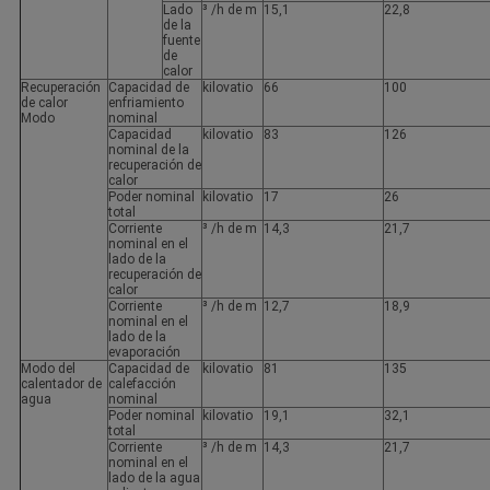
Lado
³ /h de m
15,1
22,8
de la
fuente
de
calor
Recuperación
Capacidad de
kilovatio
66
100
de calor
enfriamiento
Modo
nominal
Capacidad
kilovatio
83
126
nominal de la
recuperación de
calor
Poder nominal
kilovatio
17
26
total
Corriente
³ /h de m
14,3
21,7
nominal en el
lado de la
recuperación de
calor
Corriente
³ /h de m
12,7
18,9
nominal en el
lado de la
evaporación
Modo del
Capacidad de
kilovatio
81
135
calentador de
calefacción
agua
nominal
Poder nominal
kilovatio
19,1
32,1
total
Corriente
³ /h de m
14,3
21,7
nominal en el
lado de la agua