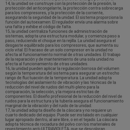
14, la unidad se construye con la protección de la presión, la
protección del anticongelante, la protección contra sobrecarga
para los compresores, y la protección de la corriente,
asegurando la seguridad de la unidad. El sistema proporciona la
función del autoexamen. El regulador envía una alarma sobre
una falta y exhibe el código de falta.
15, la unidad centraliza funciones de administración de
sistemas, adopta una estructura modular, y comienza paso a
paso, reduciendo el choque en la rejilla. La unidad asegura el
desgaste equilibrado para los compresores, que aumenta su
ciclo vital. El fracaso de un solo compresor en la unidad no
afecta al funcionamiento normal de otras unidades. El trabajo
de la reparación y de mantenimiento de una sola unidad no
afecta al funcionamiento de otras unidades.
16, la unidad pueden aplicar la regulación borrosa del volumen
según la temperatura del sistema para asegurar un estrecho
rango de fluctuación de la temperatura. La unidad adopta
tecnologías del aislamiento de vibración y las técnicas de la
reducción del nivel de ruidos del multi-pleno para la
comparación, la selección, y la mejora estrictas de
componentes. El diseño profesional de la reducción del nivel de
ruidos para la estructura y la tubería asegura el funcionamiento
marginal de la vibración y del ruido de la unidad.
17, la unidad adopta diseño de la cáscara y no requiere un
cuarto dedicado del equipo. Puede ser instalado en cualquier
lugar apropiado dentro, al aire libre, o en el tejado. La cáscara
adopta técnica de rociadura del polvo con los materiales de
revestimiento anti-ULTRAVIOLETA, que se descoloran