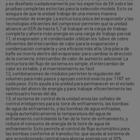
y es diseñado cuidadosamente por los expertos de EK sobre las
pruebas completas estrictas para la selección modelo. Esto se
asegura de que la unidad trabaje de una menos manera
consumidor de energía. La estructura única del evaporador y las
tecnologías eficientes del compresor permiten que la unidad
alcance un EER de hasta 5,7 al trabajar en la carga de trabajo
completa y ahorre más energía en una carga de trabajo parcial.
11, el evaporador y el condensador utilizan los tubos de cobre
eficientes del intercambio de calor para la evaporación y
condensación completa y una eficacia más alta. Una placa de
bafle se monta dentro del evaporador para cambiar la dirección
de la corriente, intercambio de calor de aumento adicional. La
estructura del flujo de sistema es simple, el intercambio de
calor es estable, y el mantenimiento es fácil.
12, combinaciones de módulos permiten la regulación del
volumen para más pasos y apoyan control exacto por 11RT en
cada paso. Esto ayuda a la unidad para permanecer en el estado
óptimo del ahorro de energía y para trabajar eficientemente las
veinticuatro horas del día.
13, el sistema de control de la unidad envía las señales de
control inteligentes para la torre de enfriamiento, las bombas
de agua de enfriamiento, y las bombas de agua enfriadas,
regula automáticamente la temperatura del agua de
enfriamiento controlando la fan de la torre de enfriamiento, y
reduce el consumo de energía de la torre de agua de
enfriamiento. Esto permite el control de flujo automático para
las bombas conforme al transductor, que ayuda al sistema de
aire acondicionado central para ahorrar energía por el 30%.