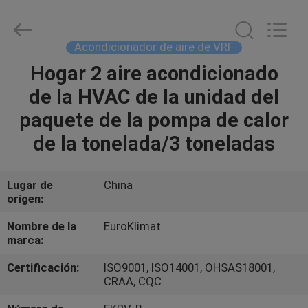
modular
refrescado
aire
Proveedor.
Copyright
Acondicionador de aire de VRF
©
2015
-
Hogar 2 aire acondicionado
HOGAR
2025
ekhvacsystems.com.
de la HVAC de la unidad del
All
Rights
Reserved.
PRODUCTOS
paquete de la pompa de calor
de la tonelada/3 toneladas
SOBRE
NOSOTROS
Lugar de
China
origen:
VIAJE
Nombre de la
EuroKlimat
marca:
DE
Certificación:
ISO9001, ISO14001, OHSAS18001,
LA
CRAA, CQC
FÁBRICA