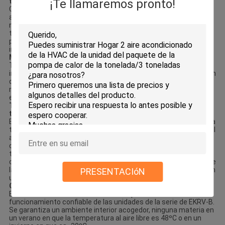
¡Te llamaremos pronto!
temperatura
Con frecuencia aumentada del compresor y la función de EVI, la
atenuación de la capacidad de calefacción para las unidades
multi-conectadas inversor de la serie de EKRV-B bajo
temperatura ambiente de -15ºC es casi 0, que resuelven
perfectamente el problema de la calefacción en áreas frías en
inviernos.
Más de poco ruido del compresor de la voluta
Todas las unidades de la serie adoptan el compresor del
inversor de DC de la voluta. Comparado con el compresor común
del inversor del rotor, ofrece un funcionamiento más estable,
menos vibración, más de poco ruido, y un rendimiento
energético más alto y una vida más larga.
Tecnología inteligente integrada del control de la
temperatura
El sensor de temperatura de la calidad puede detectar exacto la
temperatura del suministro de aire, la temperatura de vuelta del
aire y la temperatura interior. El microprocesador interior del
control de unidad puede inteligente sensor el cambio en
temperatura, y entonces ajustar automáticamente la
capacidad de enfriamiento real o la capacidad de calefacción de
la unidad interior de guardar temperatura interior constante con
PRESENTACIóN
una variación minúscula de ±0.5ºC.
Gama de temperaturas de trabajo amplia
El sistema de enfriamiento avanzado permite el
funcionamiento confiable de las unidades de la serie de EKRV-B.
Se garantiza un ambiente interior acogedor, ninguna materia en
un verano en que la temperatura al aire libre es 48ºC o en un