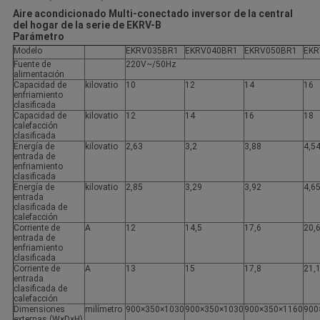
Aire acondicionado Multi-conectado inversor de la central
del hogar de la serie de EKRV-B
Parámetro
Modelo
EKRV035BR1
EKRV040BR1
EKRV050BR1
EKR
Fuente de
220V~/50Hz
alimentación
Capacidad de
kilovatio
10
12
14
16
enfriamiento
clasificada
Capacidad de
kilovatio
12
14
16
18
calefacción
clasificada
Energía de
kilovatio
2,63
3,2
3,88
4,5
entrada de
enfriamiento
clasificada
Energía de
kilovatio
2,85
3,29
3,92
4,6
entrada
clasificada de
calefacción
Corriente de
A
12
14,5
17,6
20,
entrada de
enfriamiento
clasificada
Corriente de
A
13
15
17,8
21,
entrada
clasificada de
calefacción
Dimensiones
milímetro
900×350×1030
900×350×1030
900×350×1160
900
externas (W×D×H)