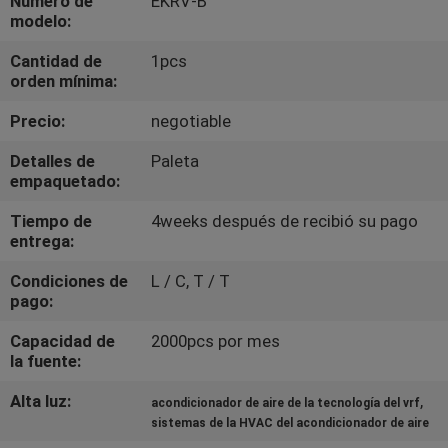
Número de
EKRV-B
modelo:
CONTROL
Cantidad de
1pcs
DE
orden mínima:
CALIDAD
Precio:
negotiable
Detalles de
Paleta
ÉNTRENOS
empaquetado:
EN
Tiempo de
4weeks después de recibió su pago
entrega:
CONTACTO
CON
Condiciones de
L / C, T / T
pago:
PIDA
Capacidad de
2000pcs por mes
la fuente:
UNA
Alta luz:
,
acondicionador de aire de la tecnología del vrf
CITA
sistemas de la HVAC del acondicionador de aire