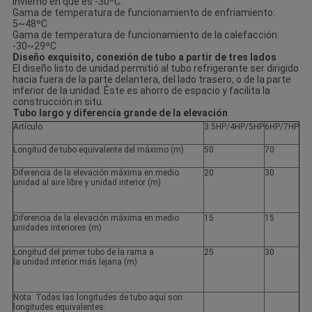
invierno en que es -30ºC.
Gama de temperatura de funcionamiento de enfriamiento:
5~48ºC
Gama de temperatura de funcionamiento de la calefacción:
-30~29ºC
Diseño exquisito, conexión de tubo a partir de tres lados
El diseño listo de unidad permitió al tubo refrigerante ser dirigido
hacia fuera de la parte delantera, del lado trasero, o de la parte
inferior de la unidad. Éste es ahorro de espacio y facilita la
construcción in situ.
Tubo largo y diferencia grande de la elevación
Artículo
3.5HP/4HP/5HP
6HP/7HP
Longitud de tubo equivalente del máximo (m)
50
70
Diferencia de la elevación máxima en medio
20
30
unidad al aire libre y unidad interior (m)
Diferencia de la elevación máxima en medio
15
15
unidades interiores (m)
Longitud del primer tubo de la rama a
25
30
la unidad interior más lejana (m)
Nota: Todas las longitudes de tubo aquí son
longitudes equivalentes.