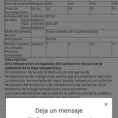
Peso de la unidad
Kilogramo
105
105
120
135
Ruido de
DB (A)
54
54
55
56
funcionamiento
Instalación
Tubo
milímetro
Ф9.52
de tubos
líquido
(adentro)
Tubo
milímetro
Ф15.88
de aire
(adentro)
Modo de conexión
Evase conectó con la junta roscada
de tubo
Refrigerante
R410A
Número máximo
Sistema
7
8
10
11
de unidades
interiores
conectadas
Descripción:
Alta temperatura estupenda del suministro de aire en el
ambiente de la baja temperatura
El compresor de la voluta disfruta de una gama de
temperaturas de trabajo más ancha que el compresor del rotor.
La inyección aumentada del vapor puede romperse con el límite
de presión del extractor y de temperatura de extractor en el
ambiente de la baja temperatura, para aumentar
substancialmente la capacidad de la calefacción de la unidad y
la temperatura del suministro de aire dentro.
Cuando la temperatura ambiente es -25ºC, la temperatura
máxima del suministro de aire de las unidades interiores multi-
Deja un mensaje
conectadas inversor de EK puede alcanzar 41ºC.
Tecnología de la calefacción en el ambiente de la baja