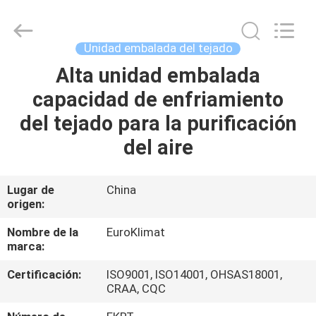
modular
refrescado
aire
Proveedor.
Copyright
Unidad embalada del tejado
©
2015
-
Alta unidad embalada
HOGAR
2025
Guangdong
capacidad de enfriamiento
EuroKlimat
Air-
Conditioning
PRODUCTOS
del tejado para la purificación
&
Refrigeration
Co.,
del aire
Ltd.
All
SOBRE
Rights
Reserved.
NOSOTROS
Lugar de
China
origen:
VIAJE
Nombre de la
EuroKlimat
marca:
DE
Certificación:
ISO9001, ISO14001, OHSAS18001,
LA
CRAA, CQC
FÁBRICA