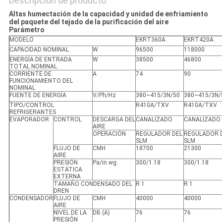
Descripción de producto
Altas humectación de la capacidad y unidad de enfriamiento
del paquete del tejado de la purificación del aire
Parámetro
MODELO
EKRT360A
EKRT420A
CAPACIDAD NOMINAL
W
96500
118000
ENERGÍA DE ENTRADA
W
38500
46800
TOTAL NOMINAL
CORRIENTE DE
A
74
90
FUNCIONAMIENTO DEL
NOMINAL
FUENTE DE ENERGÍA
V/Ph/Hz
380~415/3N/50
380~415/3N/
TIPO/CONTROL
R410A/TXV
R410A/TXV
REFRIGERANTES
EVAPORADOR
CONTROL
DESCARGA DEL
CANALIZADO
CANALIZADO
AIRE
OPERACIÓN
REGULADOR DEL
REGULADOR 
SLM
SLM
FLUJO DE
CMH
18700
21300
AIRE
PRESIÓN
Pa/in.wg.
300/1.18
300/1.18
ESTÁTICA
EXTERNA
TAMAÑO CONDENSADO DEL
R 1
R 1
DREN
CONDENSADOR
FLUJO DE
CMH
40000
40000
AIRE
NIVEL DE LA
DB (A)
76
76
PRESIÓN