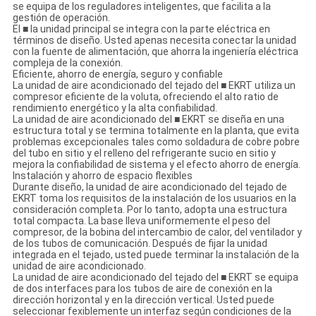
se equipa de los reguladores inteligentes, que facilita a la
gestión de operación.
El ■ la unidad principal se integra con la parte eléctrica en
términos de diseño. Usted apenas necesita conectar la unidad
con la fuente de alimentación, que ahorra la ingeniería eléctrica
compleja de la conexión.
Eficiente, ahorro de energía, seguro y confiable
La unidad de aire acondicionado del tejado del ■ EKRT utiliza un
compresor eficiente de la voluta, ofreciendo el alto ratio de
rendimiento energético y la alta confiabilidad.
La unidad de aire acondicionado del ■ EKRT se diseña en una
estructura total y se termina totalmente en la planta, que evita
problemas excepcionales tales como soldadura de cobre pobre
del tubo en sitio y el relleno del refrigerante sucio en sitio y
mejora la confiabilidad de sistema y el efecto ahorro de energía.
Instalación y ahorro de espacio flexibles
Durante diseño, la unidad de aire acondicionado del tejado de
EKRT toma los requisitos de la instalación de los usuarios en la
consideración completa. Por lo tanto, adopta una estructura
total compacta. La base lleva uniformemente el peso del
compresor, de la bobina del intercambio de calor, del ventilador y
de los tubos de comunicación. Después de fijar la unidad
integrada en el tejado, usted puede terminar la instalación de la
unidad de aire acondicionado.
La unidad de aire acondicionado del tejado del ■ EKRT se equipa
de dos interfaces para los tubos de aire de conexión en la
dirección horizontal y en la dirección vertical. Usted puede
seleccionar fexiblemente un interfaz según condiciones de la