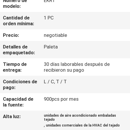
Número de
EKRT
modelo:
CONTROL
Cantidad de
1 PC
DE
orden mínima:
CALIDAD
Precio:
negotiable
Detalles de
Paleta
ÉNTRENOS
empaquetado:
EN
Tiempo de
30 días laborables después de
entrega:
recibieron su pago
CONTACTO
CON
Condiciones de
L / C, T / T
pago:
PIDA
Capacidad de
900pcs por mes
la fuente:
UNA
Alta luz:
unidades de aire acondicionado embaladas
CITA
tejado
,
unidades comerciales de la HVAC del tejado