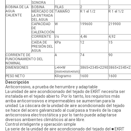
SONORA
BOBINA DE LA
BOBINA
FILAS
2
2
AGUA
MERCADO DE
TAMAÑO
R 1 el 1/2
R 1 el 1/2
CALIENTE
LA ENTRADA
DEL AGUA
CAPACIDAD
W
199600
219900
DE
CALEFACCIÓN
CORRIENTE
l/s
4,46
4,92
CAÍDA DE
KPa
12
15
PRESIÓN DEL
AGUA
CORRIENTE DE
A
74
90
FUNCIONAMIENTO DEL
NOMINAL
DIMENSIONES
L×H×W
3865×2345×2290
3865×2345×2
(mm×mm×mm)
PESO NETO
Kilogramo
1600
1600
Descripción
Anticorrosivo, a prueba de herrumbre y adaptable
La unidad de aire acondicionado del tejado de EKRT necesita ser
instalada en el tejado abierto. Por lo tanto, los requisitos más
arriba anticorrosivos e impermeables se aumentan para la
unidad. La cáscara de la unidad de aire acondicionado del tejado
se hace del acero galvanizado al cual pasa a través de la capa
anticorrosiva electrostática y por lo tanto puede adaptarse
diversos ambientes climáticos al aire libre.
Control inteligente y operación simple
La serie de la unidad de aire acondicionado del tejado del ■ EKRT