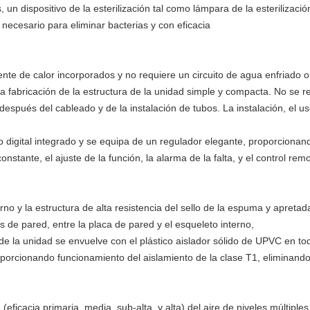
, un dispositivo de la esterilización tal como lámpara de la esteriliza
ecesario para eliminar bacterias y con eficacia
ente de calor incorporados y no requiere un circuito de agua enfriado o
 fabricación de la estructura de la unidad simple y compacta. No se re
spués del cableado y de la instalación de tubos. La instalación, el uso
digital integrado y se equipa de un regulador elegante, proporcionando
tante, el ajuste de la función, la alarma de la falta, y el control re
no y la estructura de alta resistencia del sello de la espuma y apretad
as de pared, entre la placa de pared y el esqueleto interno,
 de la unidad se envuelve con el plástico aislador sólido de UPVC en tod
porcionando funcionamiento del aislamiento de la clase T1, eliminando 
eficacia primaria, media, sub-alta, y alta) del aire de niveles múltiples 