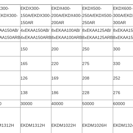
300-
EKDX300-
EKDX400-
EKDX500-
EKDX600-
EKDX300-
150A/EKDX300-
200A/EKDX400-
250A/EKDX500-
300A/EKD
150AR
200AR
250AR
300AR
AA150AB/
4xEKAA150AB/
8xEKAA100AB/
8xEKAA125AB/
8xEKAA15
AA150ARB
4xEKAA150ARB
8xEKAA100ARB
8xEKAA125ARB
8xEKAA1
150
200
250
300
165
220
275
330
126
169
208
252
138
186
228
276
0
30000
40000
50000
60000
M1312H
EKDM1312H
EKDM1022H
EKDM1026H
EKDM132