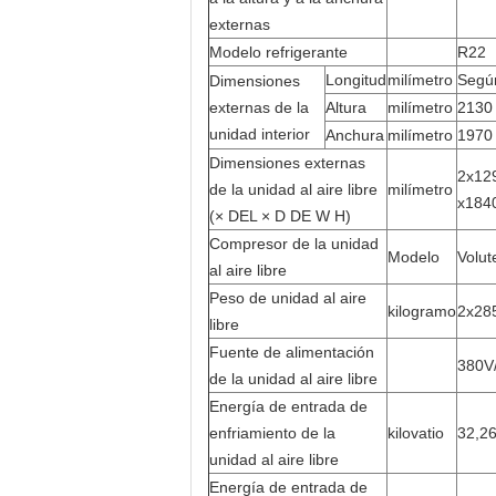
externas
Modelo refrigerante
R22
Longitud
milímetro
Según
Dimensiones
externas de la
Altura
milímetro
2130
unidad interior
Anchura
milímetro
1970
Dimensiones externas
2x12
de la unidad al aire libre
milímetro
x184
(× DEL × D DE W H)
Compresor de la unidad
Modelo
Volut
al aire libre
Peso de unidad al aire
kilogramo
2x28
libre
Fuente de alimentación
380V
de la unidad al aire libre
Energía de entrada de
enfriamiento de la
kilovatio
32,26
unidad al aire libre
Energía de entrada de