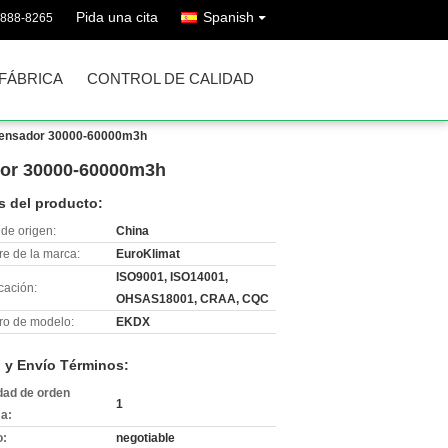
Pida una cita
Spanish
0888-8265
 FÁBRICA
CONTROL DE CALIDAD
ondensador 30000-60000m3h
ador 30000-60000m3h
s del producto:
de origen:
China
e de la marca:
EuroKlimat
ISO9001, ISO14001,
icación:
OHSAS18001, CRAA, CQC
o de modelo:
EKDX
 y Envío Términos:
dad de orden
1
a:
o:
negotiable