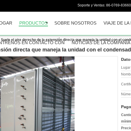
Soporte y Ventas:
86-0769-8366
OGAR
PRODUCTOS
SOBRE NOSOTROS
VIAJE DE LA
Suele el aire derecho de la extensión directa que maneja la unidad con el c
NTRENOS EN CONTACTO CON
NOTICIAS DE LA COMPAÑÍA
ensión directa que maneja la unidad con el condens
Dato
Lugar 
Nombr
Certif
Númer
Pago
Canti
mínim
Preci