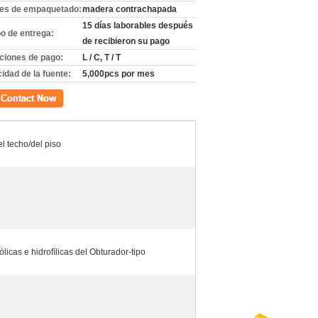
les de empaquetado:
madera contrachapada
15 días laborables después
o de entrega:
de recibieron su pago
ciones de pago:
L / C, T / T
idad de la fuente:
5,000pcs por mes
cto
el techo/del piso
ólicas e hidrofílicas del Obturador-tipo