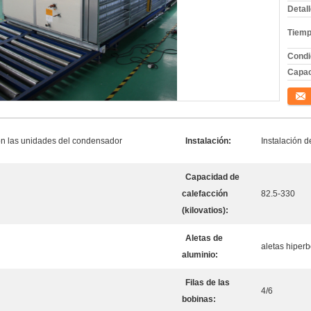
Detal
Tiemp
Condi
Capac
Conta
on las unidades del condensador
Instalación:
Instalación d
Capacidad de
calefacción
82.5-330
(kilovatios):
Aletas de
aletas hiperb
aluminio:
Filas de las
4/6
bobinas: