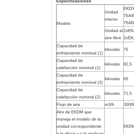
Especificaciones
EKDX
Unidad
75A/
interior
75AR
Modelo
Unidad al
2xEK
aire libre
2xEK
Capacidad de
kilovatio
75
enfriamiento nominal (1)
Capacidad de
kilovatio
82,5
calefacción nominal (1)
Capacidad de
kilovatio
65
enfriamiento nominal (2)
Capacidad de
kilovatio
71,5
calefacción nominal (2)
Flujo de aire
m3/h
3000
Aire de EKDM que
maneja el modelo de la
unidad correspondiente
EKD
a la altura y a la anchura