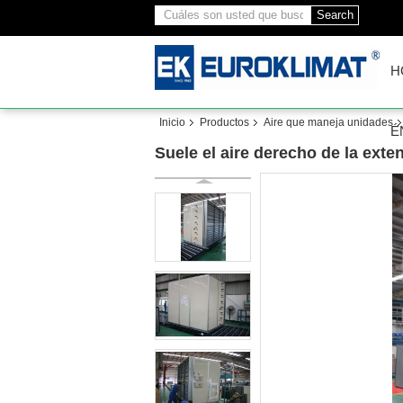
Search
H
Inicio
Productos
Aire que maneja unidades
É
Suele el aire derecho de la ext