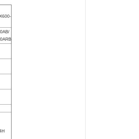
X600-
0AB/
50ARB
4H