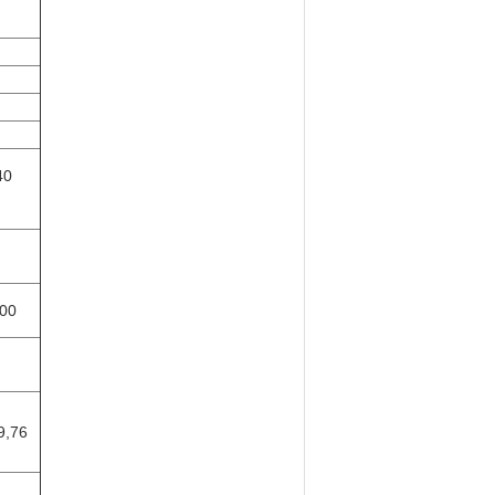
40
300
9,76