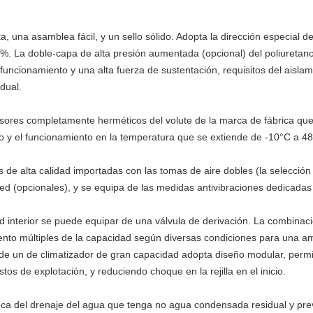
, una asamblea fácil, y un sello sólido. Adopta la dirección especial 
0,3%. La doble-capa de alta presión aumentada (opcional) del poliuretan
ncionamiento y una alta fuerza de sustentación, requisitos del aislam
idual.
esores completamente herméticos del volute de la marca de fábrica que e
ico y el funcionamiento en la temperatura que se extiende de -10°C a 4
as de alta calidad importadas con las tomas de aire dobles (la selecció
ed (opcionales), y se equipa de las medidas antivibraciones dedicadas
d interior se puede equipar de una válvula de derivación. La combinaci
ento múltiples de la capacidad según diversas condiciones para una a
re de un de climatizador de gran capacidad adopta diseño modular, perm
tos de explotación, y reduciendo choque en la rejilla en el inicio.
eca del drenaje del agua que tenga no agua condensada residual y pre