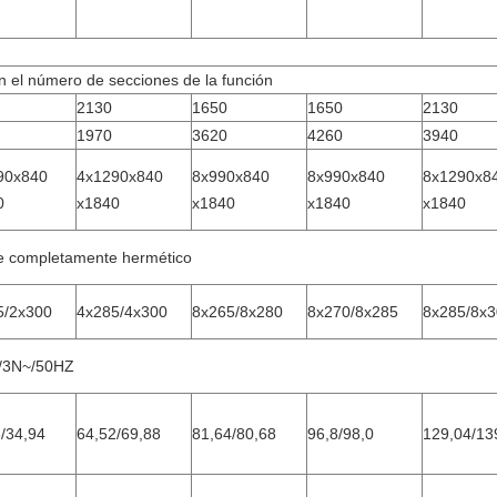
 el número de secciones de la función
2130
1650
1650
2130
1970
3620
4260
3940
90x840
4x1290x840
8x990x840
8x990x840
8x1290x8
0
x1840
x1840
x1840
x1840
e completamente hermético
5/2x300
4x285/4x300
8x265/8x280
8x270/8x285
8x285/8x
/3N~/50HZ
/34,94
64,52/69,88
81,64/80,68
96,8/98,0
129,04/13