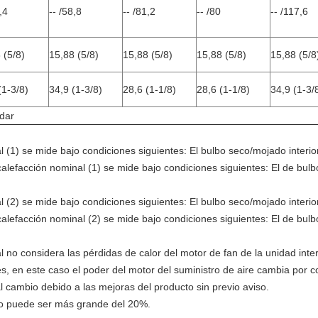
,4
-- /58,8
-- /81,2
-- /80
-- /117,6
 (5/8)
15,88 (5/8)
15,88 (5/8)
15,88 (5/8)
15,88 (5/8
(1-3/8)
34,9 (1-3/8)
28,6 (1-1/8)
28,6 (1-1/8)
34,9 (1-3/
ldar
l (1) se mide bajo condiciones siguientes: El bulbo seco/mojado interio
calefacción nominal (1) se mide bajo condiciones siguientes: El de bulbo
l (2) se mide bajo condiciones siguientes: El bulbo seco/mojado interio
calefacción nominal (2) se mide bajo condiciones siguientes: El de bulbo
 no considera las pérdidas de calor del motor de fan de la unidad inter
es, en este caso el poder del motor del suministro de aire cambia por c
l cambio debido a las mejoras del producto sin previo aviso.
d no puede ser más grande del 20%.