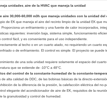
aneja unidades
aire de la HVAC que maneja la unidad
,
o de aire 30,000-60,000 m3h que maneja unidades con la unidad de
limpio de EK que maneja el aire del recinto limpio de la unidad EK que 
 Proporciona un enfriamiento y una fuente de calor incorporados, integra
sticas siguientes: inversión baja, sistema simple, funcionamiento eficie
n control fácil, y es conveniente para el uso independiente.
irectamente al techo o en un cuarto atado, no requiriendo un cuarto es
enfriado o de enfriamiento. El control es simple. El proyecto se puede 
enimiento de una sola unidad requiere solamente el espacio del cuarto 
eratura que se extiende de -10°C a 48°C.
itos del control de la constante-humedad de la constante-temper
de alta calidad de DDC, de las bobinas básicas de la directo-extensión,
 exhibición de la diferencia de la presión, la calefacción eléctrica del n
ontrol elegante del acondicionador de aire de EK, requisitos de la reun
de la granulosidad y control de humedad.