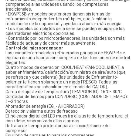
comparados a las unidades usando los compresores
tradicionales.
• EKWP35B y modelos posteriores tienen sistemas de
enfriamiento independientes múltiples, que facilitan la
modulación de la capacidad y ayudan a ahorrar más energía.
• Los modelos completos de la serie se pueden equipar de los
calentadores eléctricos opcionales.
• Controlado por los microordenadores, las unidades son más
fáciles de actuar y de correr más suavemente.
Control del microordenador
Las unidades embaladas refrigeradas por agua de EKWP-B se
equipan de una habitación completa de las funciones de control
elegantes.
Cuatro modos de operación: COOL/HEAT/FAN/COOL&HEAT, a
saber enfriamiento/calefacción/suministro de aire/auto (que
se refresca y que calienta) (las unidades de Enfriamiento-
solamente tienen solamente un modo FRESCO. Todas las
características se inhabilitan en el modo del CALOR).
Gama del ajuste de temperatura (TEMPORERO): 16°C~30°C.
Contador de tiempo para CON./DESC. (CONTADOR DE TIEMPO):
1~24 horas
Ahorrador de energía (EG. - AHORRADOR)
Detección y alarma autos de fracaso
El indicador digital del LED muestra el ajuste de temperatura, el
con./desc. sincronizado o las alarmas.
Retraso de tiempo protector para el inicio/el cierre del
compresor
Equilibrio de carga auto para los compresores: