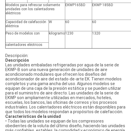
Modelos para refrescar solamente
EKWP165BD
EKWP 185BD
unidades con los calentadores
eléctricos
Capacidad de calefacción
W
60
60
eléctrica
Peso de modelos con
kilogramo
1230
1320
calentadores eléctricos
Descripción:
Descripción
Las unidades embaladas refrigeradas por agua de la serie de
EKWP-B son una nueva generación de unidades de aire
acondicionado modulares que ofrecen los diseños del
acondicionador de aire del estado-de-arte EK. Tienen modelos
completos y una gama ancha del uso. Algunos modelos se
equipan de una caja de la presión estática y se pueden utilizar
para el suministro de aire directo. Las unidades de la serie de
EKWP son ampliamente utilizadas en mercados, hoteles,
escuelas, los bancos, las oficinas de correos y los procesos
industriales. Los calentadores eléctricos están disponibles para
que todos los modelos respondan a propósitos de calefacción.
Características de la unidad
• Todas las unidades se equipan de los compresores
obedientes de la voluta del último diseño, haciendo las unidades
más confiables, estables, la comodidad y económico de energía