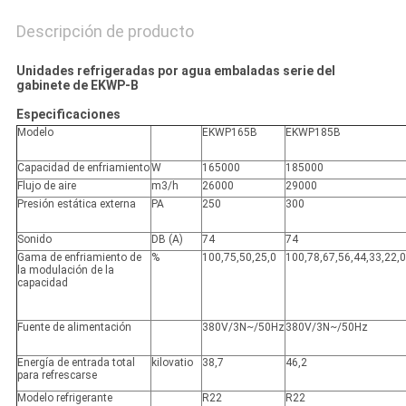
Descripción de producto
Unidades refrigeradas por agua embaladas serie del
gabinete de EKWP-B
Especificaciones
Modelo
EKWP165B
EKWP185B
Capacidad de enfriamiento
W
165000
185000
Flujo de aire
m3/h
26000
29000
Presión estática externa
PA
250
300
Sonido
DB (A)
74
74
Gama de enfriamiento de
%
100,75,50,25,0
100,78,67,56,44,33,22,0
la modulación de la
capacidad
Fuente de alimentación
380V/3N~/50Hz
380V/3N~/50Hz
Energía de entrada total
kilovatio
38,7
46,2
para refrescarse
Modelo refrigerante
R22
R22