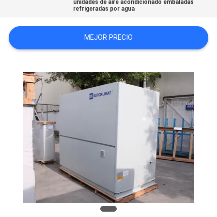
unidades de aire acondicionado embaladas
refrigeradas por agua
COMPANY
NEWS
MEJOR PRECIO
MAPA
DEL
SITIO
PRIVACY
POLICY