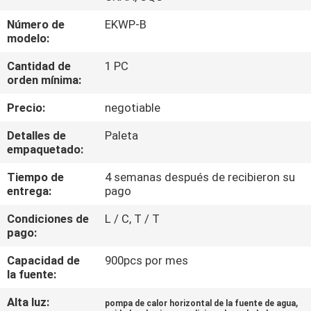
Número de
EKWP-B
CONTROL
modelo:
DE
Cantidad de
1 PC
CALIDAD
orden mínima:
Precio:
negotiable
ÉNTRENOS
Detalles de
Paleta
EN
empaquetado:
CONTACTO
Tiempo de
4 semanas después de recibieron su
entrega:
pago
CON
Condiciones de
L / C, T / T
pago:
PIDA
UNA
Capacidad de
900pcs por mes
la fuente:
CITA
Alta luz:
,
pompa de calor horizontal de la fuente de agua