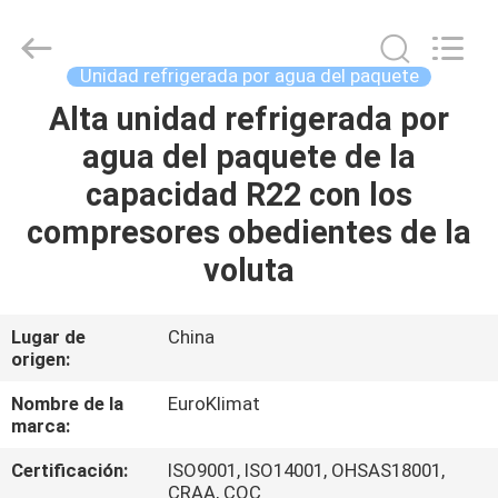
modular
refrescado
aire
Proveedor.
Copyright
Unidad refrigerada por agua del paquete
©
2015
-
Alta unidad refrigerada por
HOGAR
2025
Guangdong
agua del paquete de la
EuroKlimat
Air-
Conditioning
PRODUCTOS
capacidad R22 con los
&
Refrigeration
Co.,
compresores obedientes de la
Ltd.
All
SOBRE
voluta
Rights
Reserved.
NOSOTROS
Lugar de
China
origen:
VIAJE
DE
Nombre de la
EuroKlimat
marca:
LA
Certificación:
ISO9001, ISO14001, OHSAS18001,
FÁBRICA
CRAA, CQC