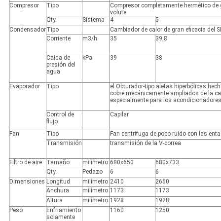
Compresor
Tipo
Compresor completamente hermético de gr
volute
Qty.
Sistema
4
5
Condensador
Tipo
Cambiador de calor de gran eficacia del 
Corriente
m3/h
35
39,8
Caída de
kPa
39
38
presión del
agua
Evaporador
Tipo
el Obturador-tipo aletas hiperbólicas hec
cobre mecánicamente ampliados de la ca
especialmente para los acondicionadores
Control de
Capilar
flujo
Fan
Tipo
Fan centrífuga de poco ruido con las ent
Transmisión
transmisión de la V-correa
Filtro de aire
Tamaño
milímetro
680x650
680x733
Qty.
Pedazo
6
6
Dimensiones
Longitud
milímetro
2410
2660
Anchura
milímetro
1173
1173
Altura
milímetro
1928
1928
Peso
Enfriamiento
1160
1250
solamente