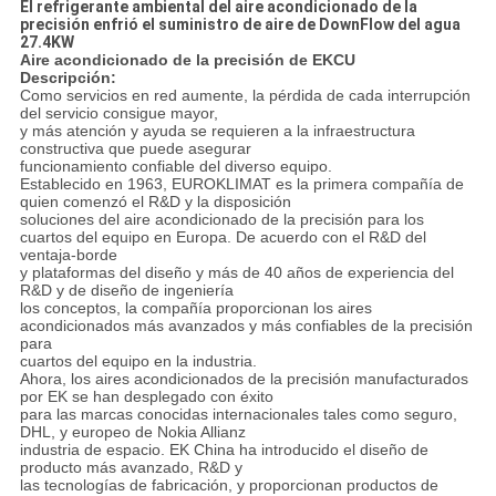
El refrigerante ambiental del aire acondicionado de la
precisión enfrió el suministro de aire de DownFlow del agua
27.4KW
Aire acondicionado de la precisión de EKCU
Descripción:
Como servicios en red aumente, la pérdida de cada interrupción
del servicio consigue mayor,
y más atención y ayuda se requieren a la infraestructura
constructiva que puede asegurar
funcionamiento confiable del diverso equipo.
Establecido en 1963, EUROKLIMAT es la primera compañía de
quien comenzó el R&D y la disposición
soluciones del aire acondicionado de la precisión para los
cuartos del equipo en Europa. De acuerdo con el R&D del
ventaja-borde
y plataformas del diseño y más de 40 años de experiencia del
R&D y de diseño de ingeniería
los conceptos, la compañía proporcionan los aires
acondicionados más avanzados y más confiables de la precisión
para
cuartos del equipo en la industria.
Ahora, los aires acondicionados de la precisión manufacturados
por EK se han desplegado con éxito
para las marcas conocidas internacionales tales como seguro,
DHL, y europeo de Nokia Allianz
industria de espacio. EK China ha introducido el diseño de
producto más avanzado, R&D y
las tecnologías de fabricación, y proporcionan productos de