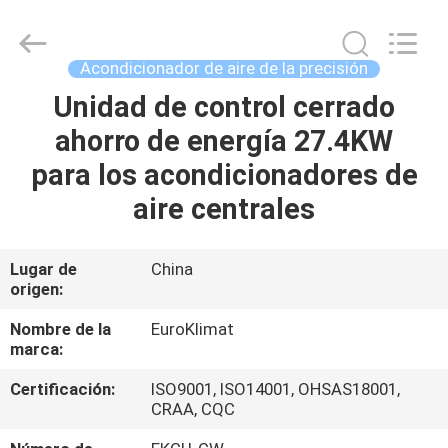
modular
refrescado
aire
Proveedor.
Copyright
Acondicionador de aire de la precisión
©
2015
-
Unidad de control cerrado
HOGAR
2025
Guangdong
ahorro de energía 27.4KW
EuroKlimat
Air-
Conditioning
PRODUCTOS
para los acondicionadores de
&
Refrigeration
Co.,
aire centrales
Ltd.
All
SOBRE
Rights
Reserved.
NOSOTROS
Lugar de
China
origen:
VIAJE
Nombre de la
EuroKlimat
marca:
DE
Certificación:
ISO9001, ISO14001, OHSAS18001,
LA
CRAA, CQC
FÁBRICA