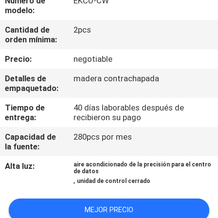
Número de
EKCU-CW
modelo:
CONTROL
Cantidad de
2pcs
DE
orden mínima:
CALIDAD
Precio:
negotiable
Detalles de
madera contrachapada
ÉNTRENOS
empaquetado:
EN
Tiempo de
40 días laborables después de
entrega:
recibieron su pago
CONTACTO
CON
Capacidad de
280pcs por mes
la fuente:
PIDA
Alta luz:
aire acondicionado de la precisión para el centro
de datos
,
UNA
unidad de control cerrado
CITA
MEJOR PRECIO