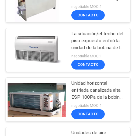
con la instalación del piso
negotiable MOQ:1
COMPANY
CONTACTO
NEWS
La situación/el techo del
MAPA
piso expuesto enfrió la
DEL
unidad de la bobina de la
fan del agua
negotiable MOQ:1
SITIO
CONTACTO
PRIVACY
Unidad horizontal
POLICY
enfriada canalizada alta
ESP 100Pa de la bobina
de la fan del agua
negotiable MOQ:1
CONTACTO
Unidades de aire