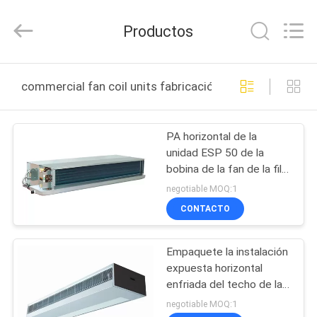
EuroKlimat
Air-
Conditioning
Productos
&
Refrigeration
Co.,
Ltd.
All
HOGAR
Rights
commercial fan coil units fabricación en línea
Reserved.
PRODUCTOS
PA horizontal de la
unidad ESP 50 de la
SOBRE
bobina de la fan de la fila
NOSOTROS
dual da alta temperatura
negotiable MOQ:1
del tubo 4
CONTACTO
VIAJE
Empaquete la instalación
DE
expuesta horizontal
LA
enfriada del techo de la
unidad de la bobina de la
FÁBRICA
negotiable MOQ:1