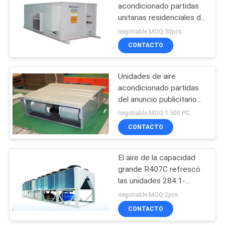
acondicionado partidas
unitarias residenciales de
DX 25 kilovatios con el
negotiable MOQ:50pcs
Volute completamente
CONTACTO
hermético
Unidades de aire
acondicionado partidas
del anuncio publicitario
para los edificios de
negotiable MOQ:1 500 PC
oficinas 1827×557×297
CONTACTO
El aire de la capacidad
grande R407C refrescó
las unidades 284.1-
1639.7KW de la pompa
negotiable MOQ:2pcs
de calor del refrigerador
CONTACTO
del tornillo