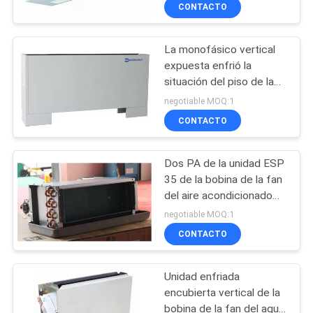
fan del agua
CONTACTO
CONTROL
La monofásico vertical
DE
expuesta enfrió la
CALIDAD
situación del piso de la
unidad de la bobina de la
negotiable MOQ:1
fan del agua
ÉNTRENOS
CONTACTO
EN
Dos PA de la unidad ESP
CONTACTO
35 de la bobina de la fan
CON
del aire acondicionado
del techo de las filas del
negotiable MOQ:1
tubo 2
CONTACTO
PIDA
UNA
Unidad enfriada
CITA
encubierta vertical de la
bobina de la fan del agua