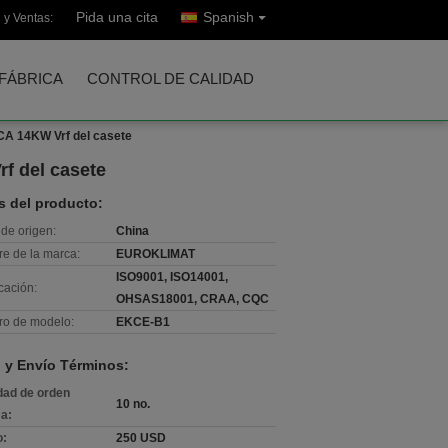
Pida una cita
Spanish
 y Ventas:
 FÁBRICA
CONTROL DE CALIDAD
 CA 14KW Vrf del casete
rf del casete
s del producto:
de origen:
China
e de la marca:
EUROKLIMAT
ISO9001, ISO14001,
icación:
OHSAS18001, CRAA, CQC
o de modelo:
EKCE-B1
 y Envío Términos:
dad de orden
10 no.
a:
o:
250 USD