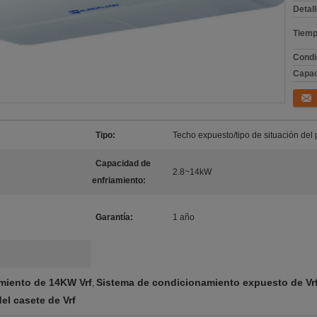
Detal
Tiemp
Condi
Capac
Conta
Tipo:
Techo expuesto/tipo de situación del 
Capacidad de
2.8~14kW
enfriamiento:
Garantía:
1 año
miento de 14KW Vrf
Sistema de condicionamiento expuesto de Vr
,
el casete de Vrf