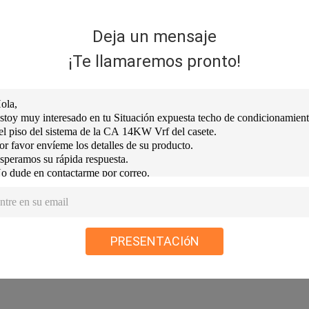
para distribuir uniformemente el campo de la temperatura
Deja un mensaje
¡Te llamaremos pronto!
antenimiento simple
PRESENTACIóN
y los cables refrigerantes se pueden instalar en un lado,
nstalación. La unidad no necesita ser desmontada del te