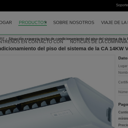
Soporte
OGAR
PRODUCTOS
SOBRE NOSOTROS
VIAJE DE LA
VRF
Situación expuesta techo de condicionamiento del piso del sistema de la
NTRENOS EN CONTACTO CON
NOTICIAS DE LA COMPAÑÍA
dicionamiento del piso del sistema de la CA 14KW V
Dato
Lugar 
Nombr
Certif
Númer
Pago
Canti
mínim
Preci