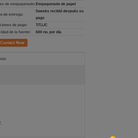
les de empaquetado:
Empaquetado de papel
5weeks recibió después su
o de entrega:
pago
ciones de pago:
T/T.L/C
idad de la fuente:
600 no. por día
cto
piso
f
,