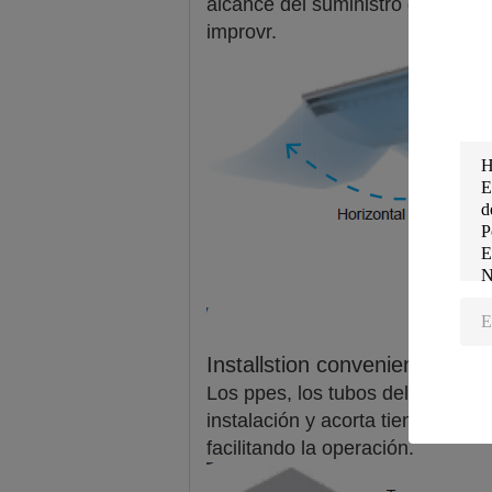
alcance del suministro de aire, 
improvr.
Installstion conveniente y m
Los ppes, los tubos del drenaje, 
instalación y acorta tiempo de i
facilitando la operación.