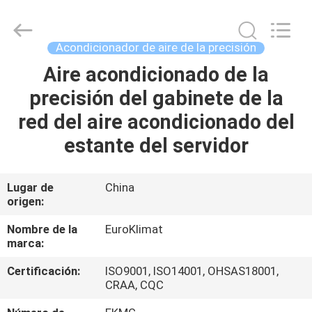
modular
refrescado
aire
Supplier.
Copyright
Acondicionador de aire de la precisión
©
2015
-
Aire acondicionado de la
HOGAR
2025
Guangdong
precisión del gabinete de la
EuroKlimat
Air-
Conditioning
PRODUCTOS
red del aire acondicionado del
&
Refrigeration
Co.,
estante del servidor
Ltd.
All
SOBRE
Rights
Reserved.
NOSOTROS
Lugar de
China
origen:
VIAJE
Nombre de la
EuroKlimat
marca:
DE
Certificación:
ISO9001, ISO14001, OHSAS18001,
LA
CRAA, CQC
FÁBRICA