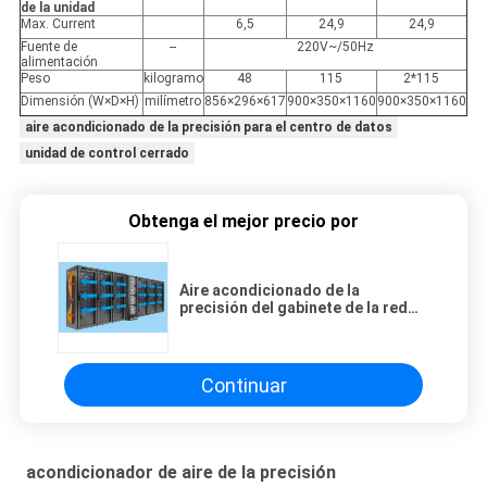
de la unidad
Max. Current
6,5
24,9
24,9
Fuente de
--
220V~/50Hz
alimentación
Peso
kilogramo
48
115
2*115
Dimensión (W×D×H)
milímetro
856×296×617
900×350×1160
900×350×1160
aire acondicionado de la precisión para el centro de datos
unidad de control cerrado
Obtenga el mejor precio por
Aire acondicionado de la
precisión del gabinete de la red
del aire acondicionado del
estante del servidor
Continuar
acondicionador de aire de la precisión