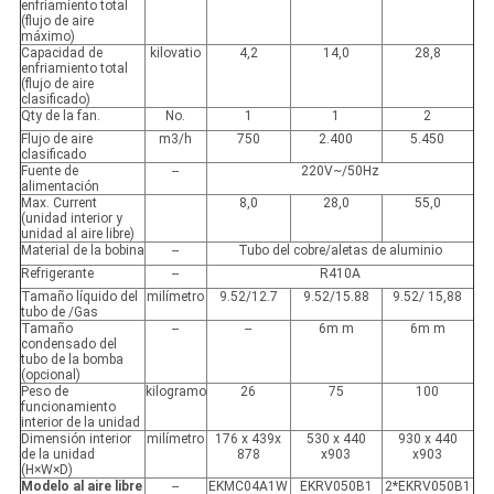
enfriamiento total
(flujo de aire
máximo)
Capacidad de
kilovatio
4,2
14,0
28,8
enfriamiento total
(flujo de aire
clasificado)
Qty de la fan.
No.
1
1
2
Flujo de aire
m3/h
750
2.400
5.450
clasificado
Fuente de
--
220V~/50Hz
alimentación
Max. Current
8,0
28,0
55,0
(unidad interior y
unidad al aire libre)
Material de la bobina
--
Tubo del cobre/aletas de aluminio
Refrigerante
--
R410A
Tamaño líquido del
milímetro
9.52/12.7
9.52/15.88
9.52/ 15,88
tubo de /Gas
Tamaño
--
--
6m m
6m m
condensado del
tubo de la bomba
(opcional)
Peso de
kilogramo
26
75
100
funcionamiento
interior de la unidad
Dimensión interior
milímetro
176 x 439x
530 x 440
930 x 440
de la unidad
878
x903
x903
(H×W×D)
Modelo al aire libre
--
EKMC04A1W
EKRV050B1
2*EKRV050B1