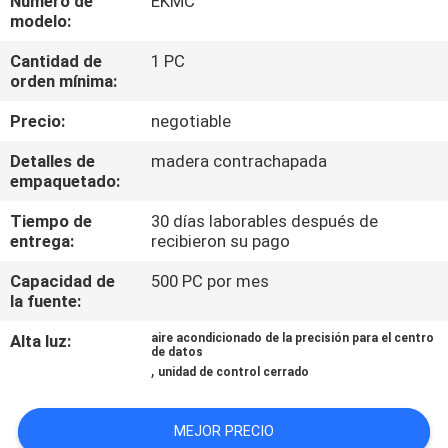
Número de
EKMC
modelo:
CONTROL
Cantidad de
1 PC
DE
orden mínima:
CALIDAD
Precio:
negotiable
Detalles de
madera contrachapada
ÉNTRENOS
empaquetado:
EN
Tiempo de
30 días laborables después de
entrega:
recibieron su pago
CONTACTO
CON
Capacidad de
500 PC por mes
la fuente:
PIDA
Alta luz:
aire acondicionado de la precisión para el centro
de datos
,
UNA
unidad de control cerrado
CITA
MEJOR PRECIO