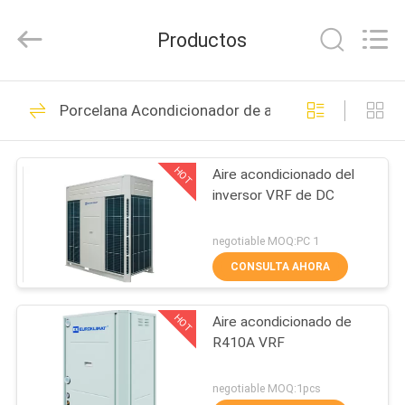
EuroKlimat
Air-
Conditioning
Productos
&
Refrigeration
Co.,
Ltd.
All
HOGAR
40
Rights
Porcelana Acondicionador de aire de VRF
Reserved.
Refrigerador
PRODUCTOS
modular refrescado
HOT
Aire acondicionado del
inversor VRF de DC
aire
SOBRE
NOSOTROS
negotiable MOQ:PC 1
CONSULTA AHORA
35
VIAJE
Refrigerador
HOT
Aire acondicionado de
DE
R410A VRF
LA
refrescado aire del
FÁBRICA
negotiable MOQ:1pcs
tornillo