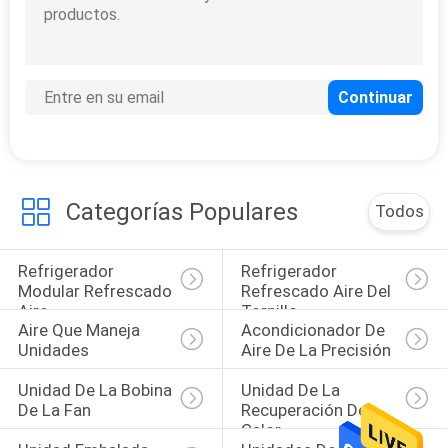
COMPANY
NEWS
11
Unidad de la bobina
MAPA
de la fan
DEL
SITIO
Categorías Populares
Todos
PRIVACY
Refrigerador 
Refrigerador 
10
POLICY
Modular Refrescado 
Refrescado Aire Del 
Aire
Tornillo
unidad de la
Aire Que Maneja 
Acondicionador De 
Unidades
Aire De La Precisión
recuperación de
Unidad De La Bobina 
Unidad De La 
calor
De La Fan
Recuperación De 
Calor