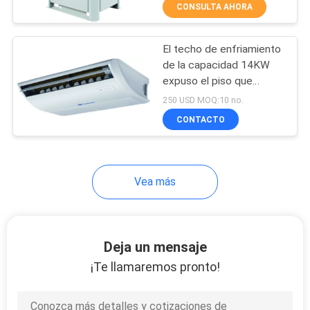
CONSULTA AHORA
CONTROL
El techo de enfriamiento
DE
25
de la capacidad 14KW
CALIDAD
expuso el piso que
Aire que maneja
colocaba la unidad
250 USD MOQ:10 no.
unidades
interior de VRF
ÉNTRENOS
CONTACTO
EN
CONTACTO
Vea más
CON
28
acondicionador de
PIDA
Deja un mensaje
UNA
aire de la precisión
¡Te llamaremos pronto!
CITA